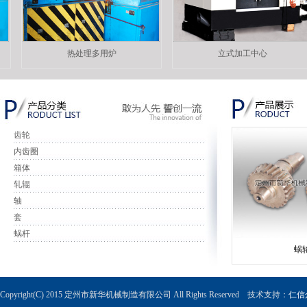
热处理多用炉
立式加工中心
齿轮
内齿圈
箱体
轧辊
轴
粗糙度仪
数字式维氏硬度计
套
蜗杆
蜗
Copyright(C) 2015 定州市新华机械制造有限公司 All Rights Reserved 技术支持：
仁信