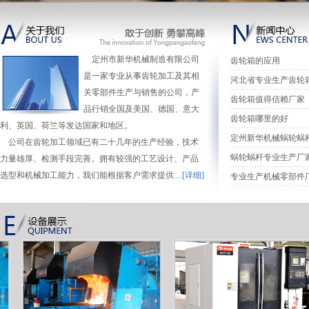
定州市新华机械制造有限公司
齿轮箱的应用
是一家专业从事齿轮加工及其相
河北省专业生产齿轮
关零部件生产与销售的公司，产
齿轮箱值得信赖厂家
品行销全国及美国、德国、意大
齿轮箱哪里的好
利、英国、荷兰等发达国家和地区。
定州新华机械蜗轮蜗
公司在齿轮加工领域已有二十几年的生产经验，技术
蜗轮蜗杆专业生产厂
力量雄厚、检测手段完善。拥有较强的工艺设计、产品
选型和机械加工能力，我们能根据客户需求提供
....[详细]
专业生产机械零部件