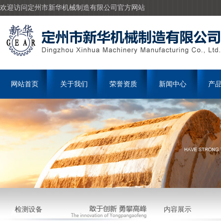
欢迎访问定州市新华机械制造有限公司官方网站
网站首页
关于我们
荣誉资质
新闻中心
产
检测设备
内容展示