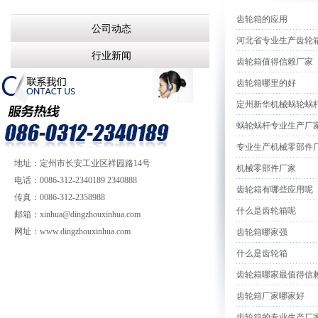
齿轮箱的应用
公司动态
河北省专业生产齿轮
行业新闻
齿轮箱值得信赖厂家
齿轮箱哪里的好
定州新华机械蜗轮蜗
蜗轮蜗杆专业生产厂
专业生产机械零部件
地址：定州市长安工业区祥园路14号
机械零部件厂家
电话：0086-312-2340189 2340888
齿轮箱有哪些应用呢
传真：0086-312-2358988
什么是齿轮箱呢
邮箱：xinhua@dingzhouxinhua.com
网址：www.dingzhouxinhua.com
齿轮箱哪家强
什么是齿轮箱
齿轮箱哪家最值得信
齿轮箱厂家哪家好
齿轮箱的专业生产厂