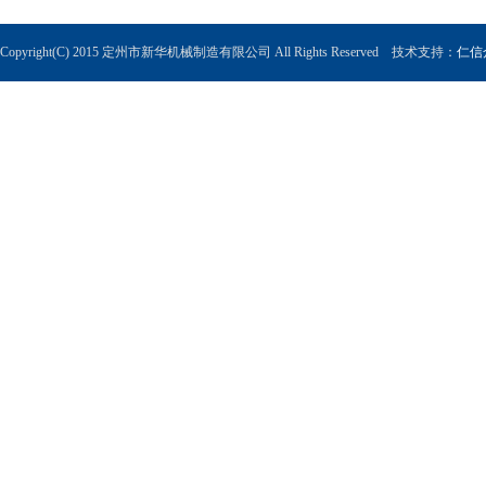
Copyright(C) 2015 定州市新华机械制造有限公司 All Rights Reserved 技术支持：
仁信