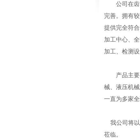
公司在齿轮
完善。拥有较
提供完全符合
加工中心、全
加工、检测设备
产品主要包
械、液压机械
一直为多家全
我公司将以
莅临。