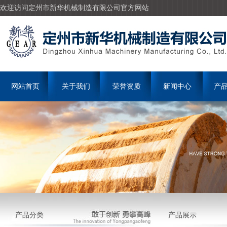
欢迎访问定州市新华机械制造有限公司官方网站
网站首页
关于我们
荣誉资质
新闻中心
产
产品分类
产品展示