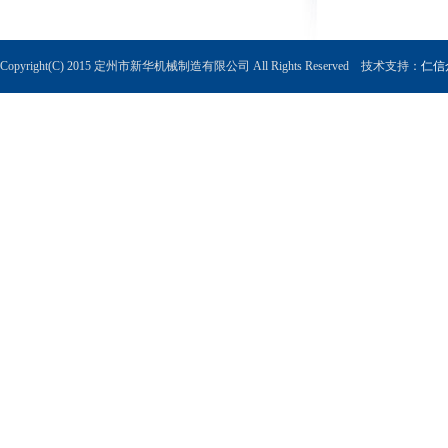
Copyright(C) 2015 定州市新华机械制造有限公司 All Rights Reserved 技术支持：
仁信