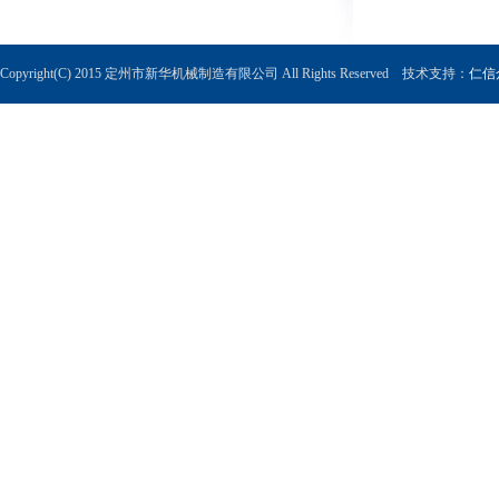
Copyright(C) 2015 定州市新华机械制造有限公司 All Rights Reserved 技术支持：
仁信