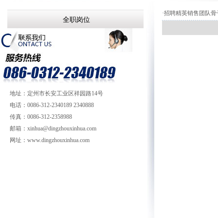
·招聘精英销售团队骨
全职岗位
地址：定州市长安工业区祥园路14号
电话：0086-312-2340189 2340888
传真：0086-312-2358988
邮箱：xinhua@dingzhouxinhua.com
网址：www.dingzhouxinhua.com