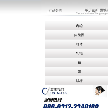
产品分类
齿轮
内齿圈
箱体
轧辊
轴
套
蜗杆