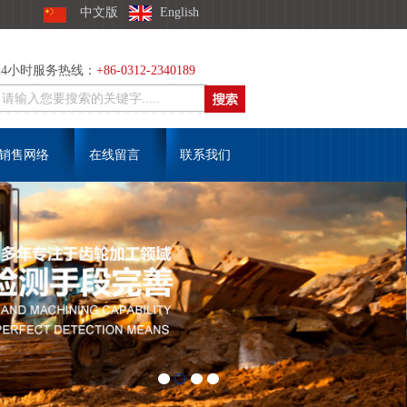
中文版
English
X24小时服务热线：
+86-0312-2340189
销售网络
在线留言
联系我们