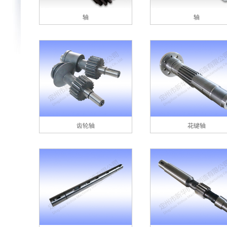
轴
轴
齿轮轴
花键轴