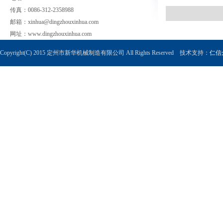
传真：0086-312-2358988
邮箱：xinhua@dingzhouxinhua.com
网址：www.dingzhouxinhua.com
Copyright(C) 2015 定州市新华机械制造有限公司 All Rights Reserved 技术支持：
仁信