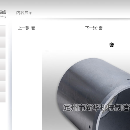
内容展示
上一张:
套
下一张:
套
套