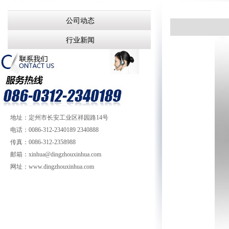
公司动态
行业新闻
地址：定州市长安工业区祥园路14号
电话：0086-312-2340189 2340888
传真：0086-312-2358988
邮箱：xinhua@dingzhouxinhua.com
网址：www.dingzhouxinhua.com