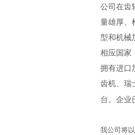
公司在齿
量雄厚、
型和机械
相应国家
拥有进口
齿机、瑞
台。企业
我公司将以