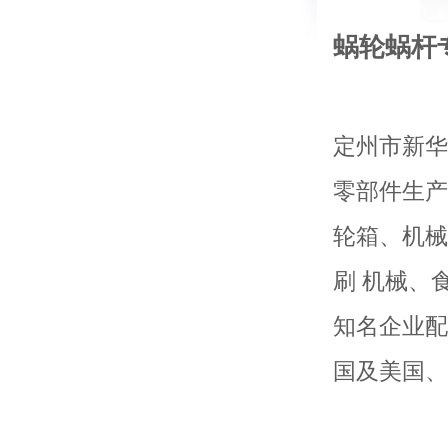
蜗轮
蜗杆
定州市新华
零部件生产
轮箱、机械
刷 机械、
知名企业配
国及美国、