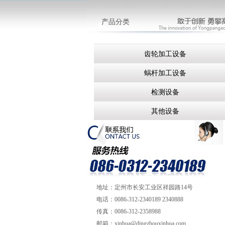
产品分类
齿轮加工设备
蜗杆加工设备
检测设备
其他设备
地址：定州市长安工业区祥园路14号
电话：0086-312-2340189 2340888
传真：0086-312-2358988
邮箱：xinhua@dingzhouxinhua.com