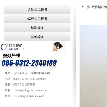
上一张:
数控蜗杆
齿轮加工设备
蜗杆加工设备
检测设备
其他设备
地址：定州市长安工业区祥园路14号
电话：0086-312-2340189 2340888
传真：0086-312-2358988
邮箱：xinhua@dingzhouxinhua.com
网址：www.dingzhouxinhua.com