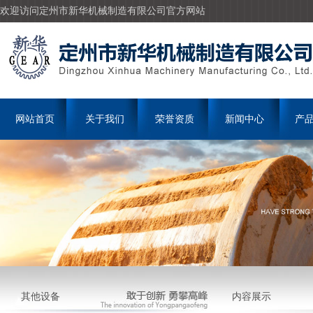
欢迎访问定州市新华机械制造有限公司官方网站
网站首页
关于我们
荣誉资质
新闻中心
产
其他设备
内容展示