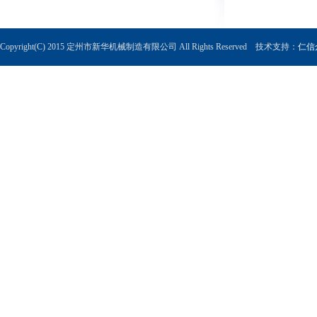
Copyright(C) 2015 定州市新华机械制造有限公司 All Rights Reserved 技术支持：
仁信