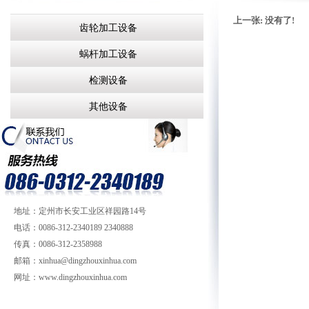
上一张:
没有了!
齿轮加工设备
蜗杆加工设备
检测设备
其他设备
地址：定州市长安工业区祥园路14号
电话：0086-312-2340189 2340888
传真：0086-312-2358988
邮箱：xinhua@dingzhouxinhua.com
网址：www.dingzhouxinhua.com