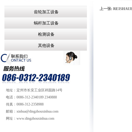
上一张:
REISHA
齿轮加工设备
蜗杆加工设备
检测设备
其他设备
地址：定州市长安工业区祥园路14号
电话：0086-312-2340189 2340888
传真：0086-312-2358988
邮箱：xinhua@dingzhouxinhua.com
网址：www.dingzhouxinhua.com