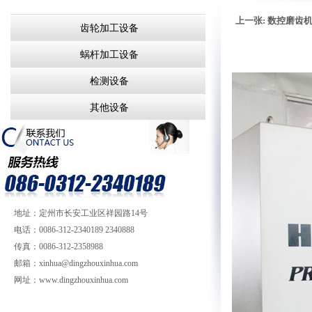
上一张:
数控磨齿
齿轮加工设备
蜗杆加工设备
检测设备
其他设备
地址：定州市长安工业区祥园路14号
电话：0086-312-2340189 2340888
传真：0086-312-2358988
邮箱：xinhua@dingzhouxinhua.com
网址：www.dingzhouxinhua.com