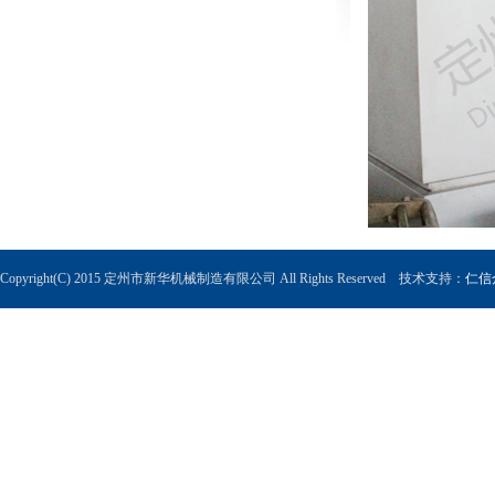
Copyright(C) 2015 定州市新华机械制造有限公司 All Rights Reserved 技术支持：
仁信